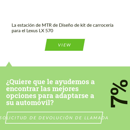
La estación de MTR de Diseño de kit de carrocería
para el Lexus LX 570
Acepta el tratamiento de datos de
Acepta el tratamiento de datos de
carácter personal
carácter personal
VIEW
CONTACTA CONMIGO
CONTACTA CONMIGO
Hablamos su idioma
Hablamos su idioma
¿Quiere que le ayudemos a
7
encontrar las mejores
opciones para adaptarse a
su automóvil?
SOLICITUD DE DEVOLUCIÓN DE LLAMADA