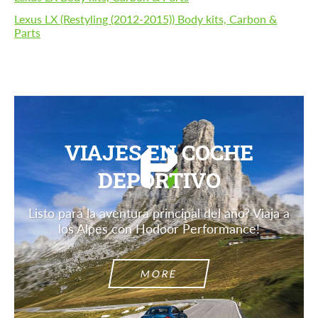
Lexus LX (Restyling (2012-2015)) Body kits, Carbon &
Parts
VIAJES EN COCHE
DEPORTIVO
Listo para la aventura principal del año? Viaja a
los Alpes con Hodoor Performance!
MORE