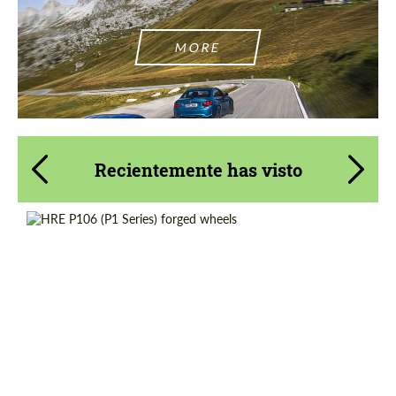
MORE
Recientemente has visto
Product Type:
Llantas Forjadas
Diameter:
19", 20", 21"
Country of origin:
Estados UNIDOS
Wheel construction:
Monoblock