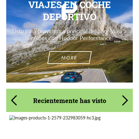
VIAJES EN COCHE
DEPORTIVO
Listo para la aventura principal del año? Viaja a
los Alpes con Hodoor Performance!
MORE
Recientemente has visto