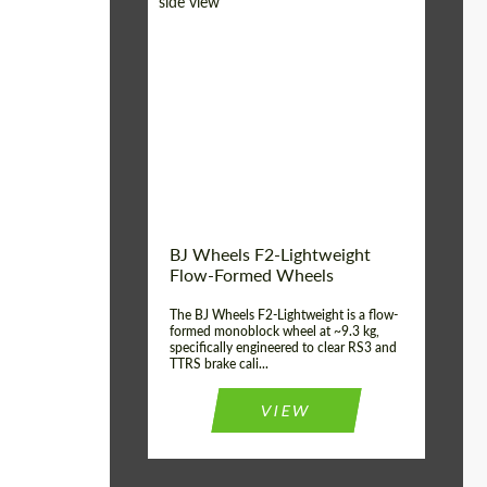
Diameter:
18", 19", 20", 21", 22",
23", 24"
Country of origin:
Alemania
Product Type:
FlowForm Wheels
Wheel construction:
Monoblock
BJ Wheels F2-Lightweight
Flow-Formed Wheels
The BJ Wheels F2-Lightweight is a flow-
formed monoblock wheel at ~9.3 kg,
specifically engineered to clear RS3 and
TTRS brake cali...
VIEW