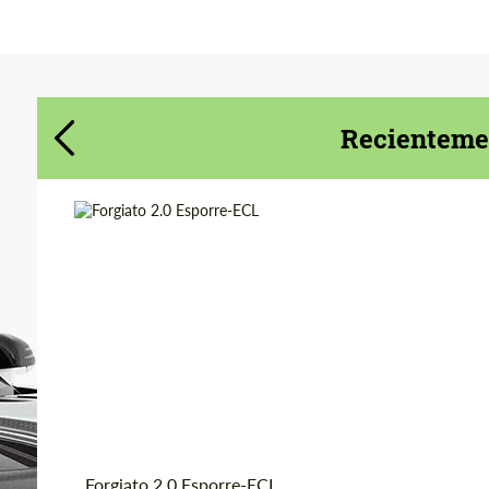
Acepta el tratamiento de datos de
Acepta el tratamiento de datos de
carácter personal
carácter personal
CONTACTA CONMIGO
CONTACTA CONMIGO
Recientemen
Hablamos su idioma
Hablamos su idioma
Product Type:
Llantas Forjadas
Diameter:
19", 20", 21", 22", 24",
26"
Country of
Estados
UNIDOS
origin:
Wheel construction:
3 Pieza
Forgiato 2.0 Esporre-ECL