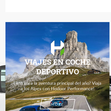
VIAJES EN COCHE
DEPORTIVO
Listo para la aventura principal del año? Viaja
a los Alpes con Hodoor Performance!
MORE