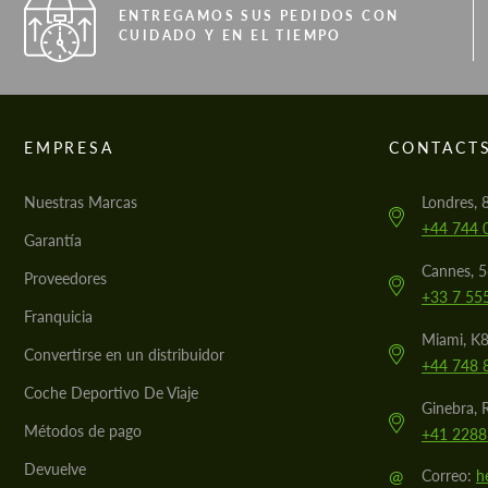
ENTREGAMOS SUS PEDIDOS CON
CUIDADO Y EN EL TIEMPO
EMPRESA
CONTACT
Nuestras Marcas
Londres, 
+44 744 
Garantía
Cannes, 
Proveedores
+33 7 55
Franquicia
Miami, K8
Convertirse en un distribuidor
+44 748 
Coche Deportivo De Viaje
Ginebra, 
Métodos de pago
+41 2288
Devuelve
@
Correo:
h