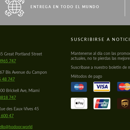
ENTREGA EN TODO EL MUNDO
S
SUSCRIBIRSE A NOTIC
Mantenerse al día con las promo
85 Great Portland Street
actuales, no te pierdas las mejore
0965 747
Suscríbase a nuestro boletín de n
567 Bis Avenue du Campon
Métodos de pago
5 48 747
00 Brickell Ave, Miami
8818 747
Rue des Eaux-Vives 45
 600 47
ello@hodoor.world