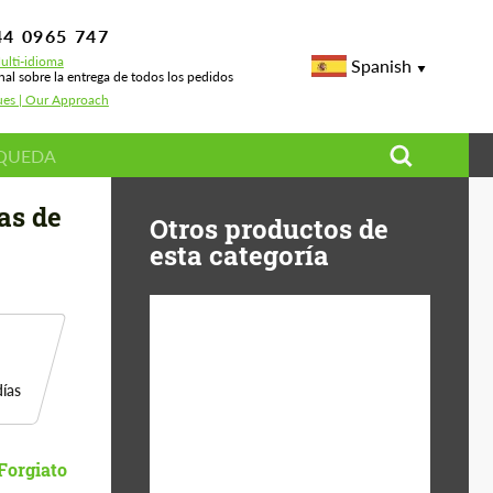
44 0965 747
ulti-idioma
Spanish
nal sobre la entrega de todos los pedidos
ues | Our Approach
as de
Otros productos de
esta categoría
Diameter:
13", 14", 15", 16", 17",
ías
18", 19", 20", 21", 22",
23", 24"
Material:
Fibra De Basalto,
Forgiato
Forged carbon, Plástico