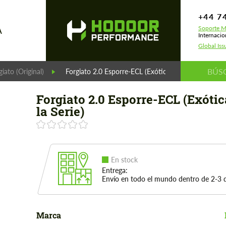
+44 7
Soporte M
A
Internacio
Global Iss
giato (Original)
Forgiato 2.0 Esporre-ECL (Exóticas de la Serie)
Forgiato 2.0 Esporre-ECL (Exótic
la Serie)
En stock
Entrega:
Envío en todo el mundo dentro de 2-3 d
Marca