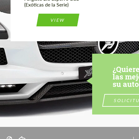
(Exóticas de la Serie)
VIEW
¿Quiere
las mej
su aut
SOLICIT