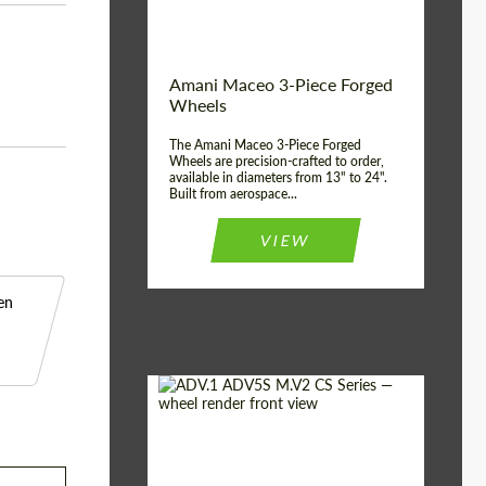
ABS
Product Type:
3 Pieza
Country of
Estados
Amani Maceo 3-Piece Forged
UNIDOS
origin:
Wheels
Wheel construction:
3 Pieza
The Amani Maceo 3-Piece Forged
Wheels are precision-crafted to order,
available in diameters from 13" to 24".
Built from aerospace...
VIEW
en
Product Type:
Llantas Forjadas