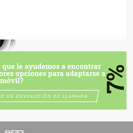
 que le ayudemos a encontrar
7%
ores opciones para adaptarse a
omóvil?
UD DE DEVOLUCIÓN DE LLAMADA