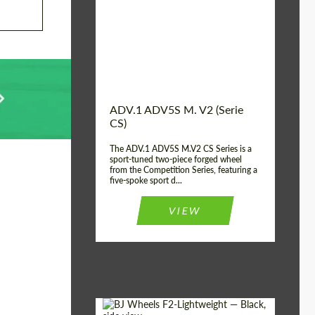
Country of
Estados
UNIDOS
origin:
Diameter:
13", 14", 15", 16", 17",
18", 19", 20", 21", 22",
23", 24"
Wheel construction:
2 Pieza
ADV.1 ADV5S M. V2 (Serie
CS)
The ADV.1 ADV5S M.V2 CS Series is a
sport-tuned two-piece forged wheel
from the Competition Series, featuring a
five-spoke sport d...
VIEW