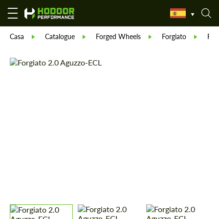
Casa
Catalogue
Forged Wheels
Forgiato
Forg