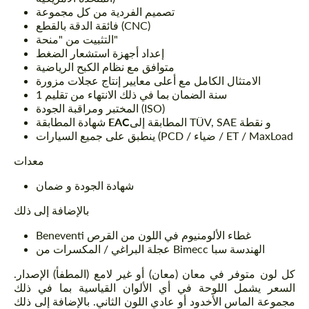
تصميم الفردية من كل مجموعة
فائقة الدقة بالقطع (CNC)
التثبيت من "منحة"
إعداد أجهزة استشعار الضغط
متوافق مع نظام الكبح الرياضية
الامتثال الكامل مع أعلى معايير إنتاج عجلات مزورة
1 سنة الضمان بما في ذلك الانتهاء من تقليم
المختبر ومراقبة الجودة (ISO)
المطابقة إلى TÜV, SAE و نقطة
EAC
شهادة المطابقة
ينطبق على جميع السيارات (PCD / ضياء / ET / MaxLoad
معدات
شهادة الجودة و ضمان
بالإضافة إلى ذلك
Beneventi غطاء الألومنيوم في اللون من القرص
عجلة البراغي / المكسرات من Bimecc الهندسة سبا
كل لون متوفر في معان (معان) أو غير لامع (المطفأ) الإصدار.
السعر يشمل اللوحة في أي الألوان القياسية بما في ذلك
مجموعة الماس الأخدود أو عادي اللون الثاني. بالإضافة إلى ذلك