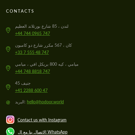
CONTACTS
لندن ، 85 شارع بورتلاند العظيم
+44 744 0965 747
كان ، 567 مكرر شارع دو كامبون
+33 7 555 48 747
ميامي ، كيه 800 بريكل افي ، ميامي
+44 748 8818 747
جنيف 45
+41 2288 600 47
@
hello@hodoor.world
البريد:
Contact us with Instagram
الاتصال بنا مع ال WhatsApp