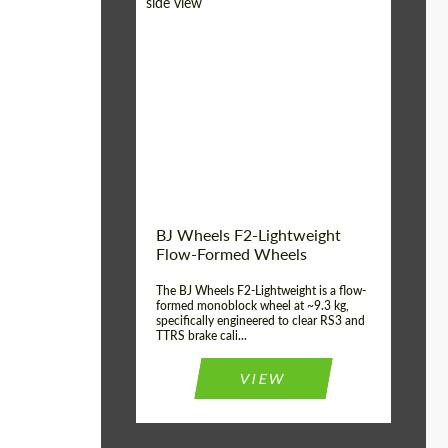
Diameter:
18", 19", 20", 21", 22",
23", 24"
ألمانيا
Country of origin:
Product Type:
FlowForm Wheels
قطعة واحدة
Wheel construction:
BJ Wheels F2-Lightweight
Flow-Formed Wheels
The BJ Wheels F2-Lightweight is a flow-
formed monoblock wheel at ~9.3 kg,
specifically engineered to clear RS3 and
TTRS brake cali...
VIEW