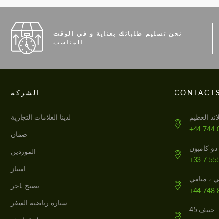
نحن تسليم طلباتك بعناية و في الوقت
المناسب
CONTACT
الشركة
لدينا العلامات التجارية
+44 744 
ضمان
الموردين
+33 7 55
امتياز
تصبح تاجر
+44 748 
سيارة رياضية السفر
جنيف 45