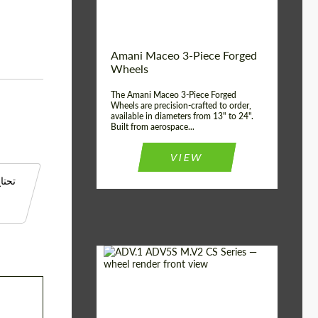
3 قطعة
Product Type:
الولايات المتحدة
Country of
الأمريكية
origin:
Amani Maceo 3-Piece Forged
3 قطعة
Wheel construction:
Wheels
The Amani Maceo 3-Piece Forged
Wheels are precision-crafted to order,
available in diameters from 13" to 24".
Built from aerospace...
VIEW
تحتا
عجلات مزورة
Product Type: