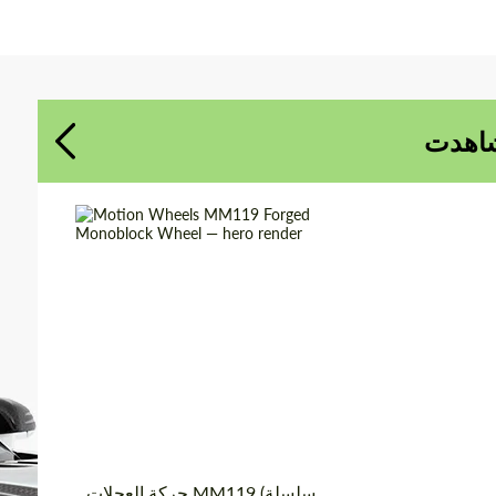
توافق على معالجة البيانات الشخصية
توافق على معالجة البيانات الشخصية
الاتصال بي
الاتصال بي
شاهدت
نحن نتكلم لغتك
نحن نتكلم لغتك
عجلات مزورة
Product Type:
Diameter:
18", 19", 20", 21", 22",
23", 24"
الولايات المتحدة
Country of
الأمريكية
origin:
قطعة واحدة
Wheel construction:
حركة العجلات MM119 (سلسلة