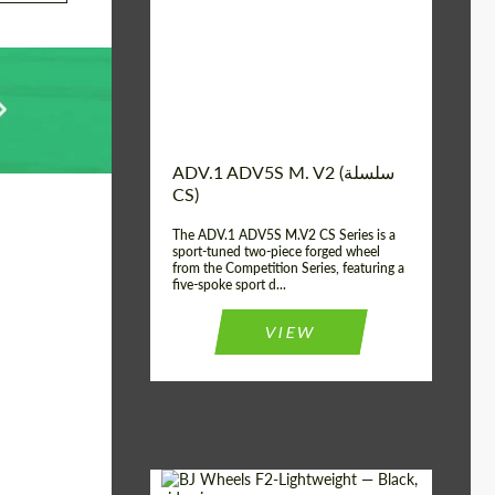
الولايات المتحدة
Country of
الأمريكية
origin:
Diameter:
13", 14", 15", 16", 17",
18", 19", 20", 21", 22",
23", 24"
2 قطعة
Wheel construction:
ADV.1 ADV5S M. V2 (سلسلة
CS)
The ADV.1 ADV5S M.V2 CS Series is a
sport-tuned two-piece forged wheel
from the Competition Series, featuring a
five-spoke sport d...
VIEW