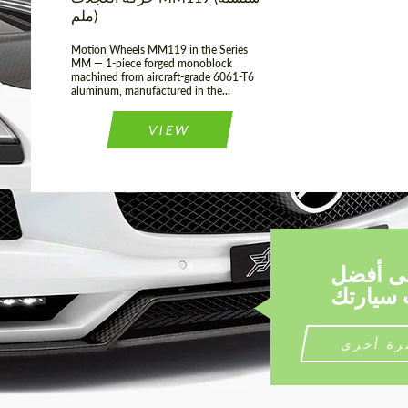
ملم)
Motion Wheels MM119 in the Series
MM — 1-piece forged monoblock
machined from aircraft-grade 6061-T6
aluminum, manufactured in the...
VIEW
لى أفضل
رة أخرى