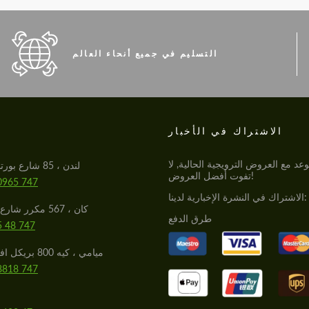
التسليم في جميع أنحاء العالم
الاشتراك في الأخبار
S
عد مع العروض الترويجية الحالية, لا
لندن ، 85 شارع بورتلاند العظيم
تفوت أفضل العروض!
0965 747
الاشتراك في النشرة الإخبارية لدينا:
كان ، 567 مكرر شارع دو كامبون
طرق الدفع
5 48 747
ميامي ، كيه 800 بريكل افي ، ميامي
8818 747