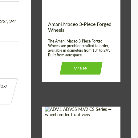
3 قطعة
Product Type:
الولايات المتحدة
Country of
الأمريكية
origin:
 23", 24"
Amani Maceo 3-Piece Forged
3 قطعة
Wheel construction:
Wheels
The Amani Maceo 3-Piece Forged
Wheels are precision-crafted to order,
available in diameters from 13" to 24".
Built from aerospace...
VIEW
تحتا
عجلات مزورة
Product Type: