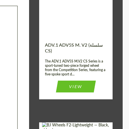
الولايات المتحدة
Country of
الأمريكية
origin:
Diameter:
13", 14", 15", 16", 17",
18", 19", 20", 21", 22",
23", 24"
2 قطعة
Wheel construction:
ADV.1 ADV5S M. V2 (سلسلة
CS)
The ADV.1 ADV5S M.V2 CS Series is a
sport-tuned two-piece forged wheel
from the Competition Series, featuring a
five-spoke sport d...
VIEW