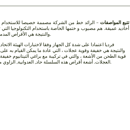
ADV.1 تتبع المواصفات
– الرائد خط من الشركة مصممة خصيصا للاستخدام عل
أخاديد عميقة. هم مصبوب و ختمها الخاصة باستخدام التكنولوجيا التي
والنتيجة هي الأقراص المدمجة التي هي مختلفة جدا عن الآخرين في التصميم والأداء.
والنتيجة هي خفيفة وقوية عجلات ، التي عادة ما يمكن القيام به عل
قوية الطحن من الأشعة ، والتي في تركيبة مع براغي التيتانيوم خف
العجلات. أشعة أقراص هذه السلسلة حاد, العدوانية, الزاوي ملامح ، مما يجعلها خيارا مثاليا السيارات الرياضية الفائقة.