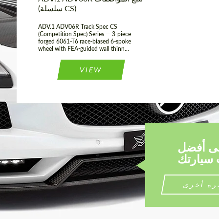
(سلسلة CS)
ADV.1 ADV06R Track Spec CS
(Competition Spec) Series — 3-piece
forged 6061-T6 race-biased 6-spoke
wheel with FEA-guided wall thinn...
VIEW
لى أفضل
رة أخرى