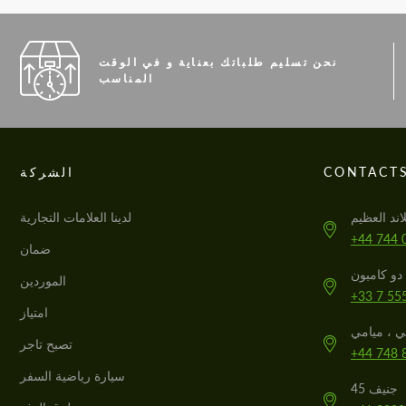
نحن تسليم طلباتك بعناية و في الوقت
المناسب
CONTACT
الشركة
لدينا العلامات التجارية
+44 744 
ضمان
الموردين
+33 7 55
امتياز
تصبح تاجر
+44 748 
سيارة رياضية السفر
جنيف 45