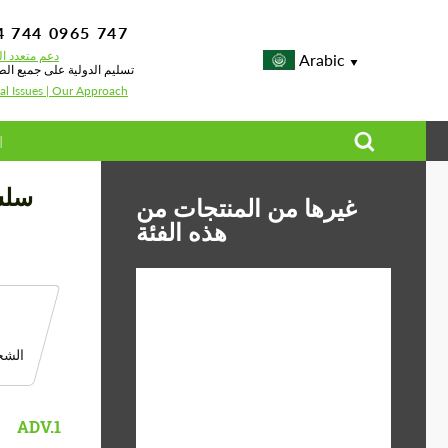
4 744 0965 747
دعم متعدد ال
Arabic
تسليم الدولية على جميع الط
al Issues | Our Approach
غيرها من المنتجات من
هذه الفئة
Diameter:
13", 14", 15", 16", 17",
الشحن
18", 19", 20", 21", 22",
23", 24"
ABS البلاستيك, Forged
Material:
ADV.1
carbon, البازلت الألياف