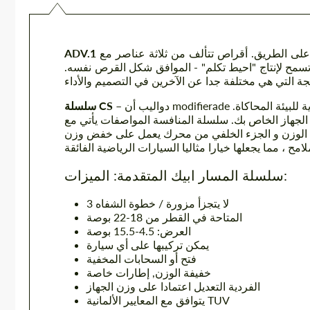
ى الطريق. أقراص تتألف من ثلاثة عناصر مع
 تسمح لإنتاج "احيط تكلم" - الموافق شكل القرص نفسه.
– دواليب أن modifierade فرديا اعتمادا على شدة كل الجهاز وفقا لاختبارات الهيئة الاتحادية للبيئة المحاكاة.
سلسلة CS
ى الجهاز الخاص بك. سلسلة المنافسة المواصفات يأتي مع
يفة الوزن و الجزء الخلفي من محرك يعمل على خفض وزن
سلسلة المسار ابيك المتقدمة: الميزات:
3 لا يتجزأ مزورة / خطوة الشفاه
المتاحة في القطر من 18-22 بوصة
العرض: 4.5-15.5 بوصة
يمكن تركيبها على أي سيارة
فتح أو السحابات المخفية
خفيفة الوزن, إطارات خاصة
الفردية التعديل اعتمادا على وزن الجهاز
يتوافق مع المعايير الألمانية TUV