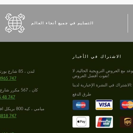
التسليم في جميع أنحاء العالم
الاشتراك في الأخبار
S
عد مع العروض الترويجية الحالية, لا
لندن ، 85 شارع بورتلاند العظيم
تفوت أفضل العروض!
0965 747
الاشتراك في النشرة الإخبارية لدينا:
كان ، 567 مكرر شارع دو كامبون
طرق الدفع
5 48 747
ميامي ، كيه 800 بريكل افي ، ميامي
8818 747