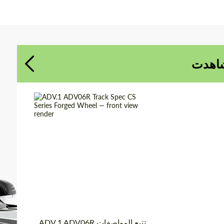
توافق على معالجة البيانات الشخصية
توافق على معالجة البيانات الشخصية
الاتصال بي
الاتصال بي
شاهدت
نحن نتكلم لغتك
نحن نتكلم لغتك
عجلات مزورة
Product Type:
Diameter:
13", 14", 15", 16", 17",
18", 19", 20", 21", 22",
23", 24"
الولايات المتحدة
Country of
الأمريكية
origin:
3 قطعة
Wheel construction:
ADV.1 ADV06R تتبع المواصفات