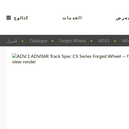
عرض
الخدمات
كتالوج
Whe
ADV.1
Forged Wheels
Catalogue
المنزل