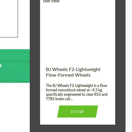
Diameter:
18", 19", 20", 21", 22",
23", 24"
ألمانيا
Country of origin:
Product Type:
FlowForm Wheels
قطعة واحدة
Wheel construction:
BJ Wheels F2-Lightweight
Flow-Formed Wheels
The BJ Wheels F2-Lightweight is a flow-
formed monoblock wheel at ~9.3 kg,
specifically engineered to clear RS3 and
TTRS brake cali...
VIEW